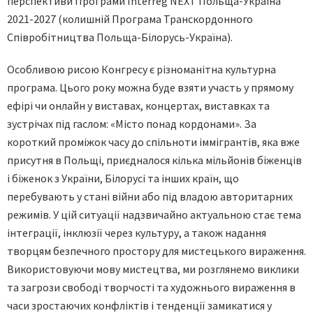
перспективи Програми Interreg NEXT Польща-Україна
2021-2027 (колишній Програма Транскордонного
Співробітництва Польща-Білорусь-Україна).
Особливою рисою Конгресу є різноманітна культурна
програма. Цього року можна буде взяти участь у прямому
ефірі чи онлайн у виставах, концертах, виставках та
зустрічах під гаслом: «Місто понад кордонами». За
короткий проміжок часу до спільноти іммігрантів, яка вже
присутня в Польщі, приєдналося кілька мільйонів біженців
і біженок з України, Білорусі та інших країн, що
перебувають у стані війни або під владою авторитарних
режимів. У цій ситуації надзвичайно актуальною стає тема
інтеграції, інклюзії через культуру, а також надання
творцям безпечного простору для мистецького вираження.
Використовуючи мову мистецтва, ми розглянемо виклики
та загрози свободі творчості та художнього вираження в
часи зростаючих конфліктів і тенденції замикатися у