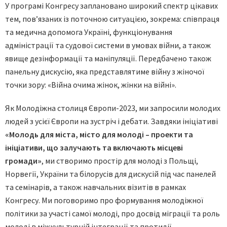
У програмі Конгресу заплановано широкий спектр цікавих
тем, пов’язаних із поточною ситуацією, зокрема: співпраця
та медична допомога Україні, функціонування
адміністрації та судової системи в умовах війни, а також
явище дезінформації та маніпуляції. Передбачено також
панельну дискусію, яка представлятиме війну з жіночої
точки зору: «Війна очима жінок, жінки на війні».
Як Молодіжна столиця Європи-2023, ми запросили молодих
людей з усієї Європи на зустріч і дебати. Завдяки ініціативі
«Молодь для міста, місто для молоді – проекти та
ініціативи, що залучають та включають місцеві
громади»
, ми створимо простір для молоді з Польщі,
Норвегії, України та білорусів для дискусій під час панелей
та семінарів, а також навчальних візитів в рамках
Конгресу. Ми поговоримо про формування молодіжної
політики за участі самої молоді, про досвід міграції та роль
молоді в міжкультурній інтеграції та протидії