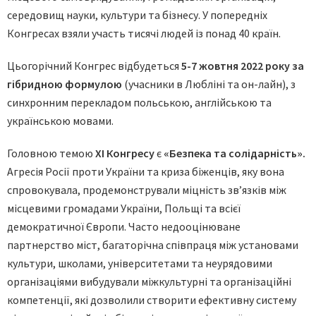
середовищ науки, культури та бізнесу. У попередніх
Конгресах взяли участь тисячі людей із понад 40 країн.
Цьогорічний Конгрес відбудеться
5-7 жовтня 2022 року за
гібридною формулою
(учасники в Любліні та он-лайн), з
синхронним перекладом польською, англійською та
українською мовами.
Головною темою
ХІ Конгресу
є
«Безпека та солідарність».
Агресія Росії проти України та криза біженців, яку вона
спровокувала, продемонстрували міцність зв’язків між
місцевими громадами України, Польщі та всієї
демократичної Європи. Часто недооцінюване
партнерство міст, багаторічна співпраця між установами
культури, школами, університетами та неурядовими
організаціями вибудували міжкультурні та організаційні
компетенції, які дозволили створити ефективну систему