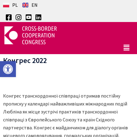
PL
EN
Конгрес 2022
Відкрити Панель інструментів
Конгрес транскордонної співпраці отримав постійну
прописку у календарі найважливіших міжнародних подій
Любліна як місце зустрічі практиків транскордонної
співпраці з Європейського Союзу та країн Східного
партнерства. Конгрес є майданчиком для діалогу органів
місцевого самоврядування, громадських організацій,