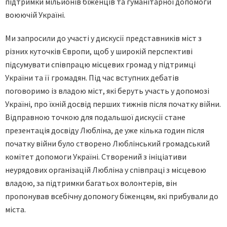
підтримки мільйонів біженців та гуманітарної допомоги
воюючій Україні.
Ми запросили до участі у дискусії представників міст з
різних куточків Європи, щоб у широкій перспективі
підсумувати співпрацю місцевих громад у підтримці
України та її громадян. Під час вступних дебатів
поговоримо із владою міст, які беруть участь у допомозі
Україні, про їхній досвід перших тижнів після початку війни.
Відправною точкою для подальшої дискусії стане
презентація досвіду Любліна, де уже кілька годин після
початку війни було створено Люблінський громадський
комітет допомоги Україні. Створений з ініціативи
неурядових організацій Любліна у співпраці з місцевою
владою, за підтримки багатьох волонтерів, він
пропонував всебічну допомогу біженцям, які прибували до
міста.