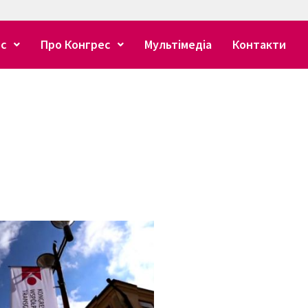
ес
Про Конгрес
Мультімедіа
Контакти