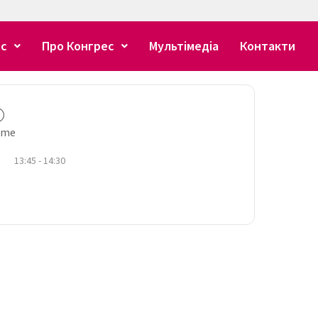
ес
Про Конгрес
Мультімедіа
Контакти
ime
13:45 - 14:30