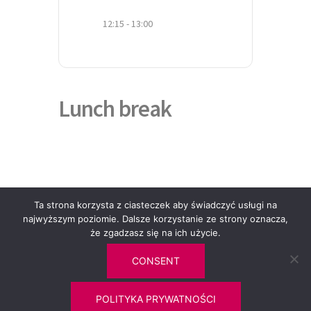
12:15 - 13:00
Lunch break
Ta strona korzysta z ciasteczek aby świadczyć usługi na
Home
Contact
Privacy policy
Declaration of
najwyższym poziomie. Dalsze korzystanie ze strony oznacza,
availability
że zgadzasz się na ich użycie.
CONSENT
© 2026 Kongres Współpracy Transgranicznej Lublin. Proudly
POLITYKA PRYWATNOŚCI
powered by
Sydney