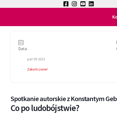
K
Data
paź 09 2023
Zakończone!
Spotkanie autorskie z Konstantym Ge
Co po ludobójstwie?