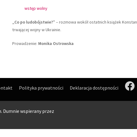
wstęp wolny
„Co po ludobójstwie?”
– rozmowa wokół ostatnich książek Konstan
trwającej wojny w Ukrainie.
Prowadzenie:
Monika Ostrowska
ntakt
Polityka prywatności
Deklaracja dostępności
n. Dumnie wspierany przez