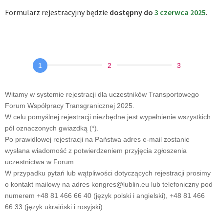
Formularz rejestracyjny będzie
dostępny do
3 czerwca 2025
.
Transportowe
Forum
Współpracy
Witamy w systemie rejestracji dla uczestników Transportowego
Transgranicznej
Forum Współpracy Transgranicznej 2025.
W celu pomyślnej rejestracji niezbędne jest wypełnienie wszystkich
2025
pól oznaczonych gwiazdką (*).
Po prawidłowej rejestracji na Państwa adres e-mail zostanie
wysłana wiadomość z potwierdzeniem przyjęcia zgłoszenia
uczestnictwa w Forum.
W przypadku pytań lub wątpliwości dotyczących rejestracji prosimy
o kontakt mailowy na adres kongres@lublin.eu lub telefoniczny pod
numerem +48 81 466 66 40 (język polski i angielski), +48 81 466
66 33 (język ukraiński i rosyjski).