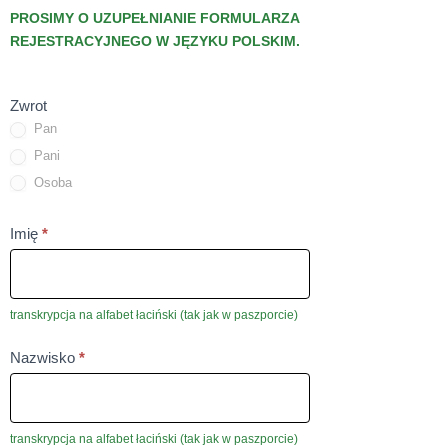
PROSIMY O UZUPEŁNIANIE FORMULARZA
REJESTRACYJNEGO W JĘZYKU POLSKIM.
Zwrot
Pan
Pani
Osoba
To
Imię
*
pole
nie
może
transkrypcja na alfabet łaciński (tak jak w paszporcie)
być
To
Nazwisko
puste
*
pole
nie
może
transkrypcja na alfabet łaciński (tak jak w paszporcie)