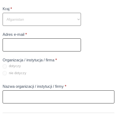
być
Pole
Kraj
*
puste
wymagane
To
Adres e-mail
*
pole
nie
może
Pole
Organizacja / instytucja / firma
*
być
dotyczy
wymagane
puste
nie dotyczy
To
Nazwa organizacji / instytucji / firmy
*
pole
nie
może
być