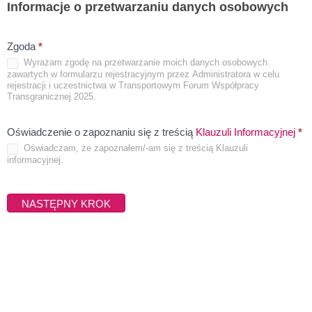
puste
Informacje o przetwarzaniu danych osobowych
Pole
Zgoda
*
Wyrażam zgodę na przetwarzanie moich danych osobowych
wymagane
zawartych w formularzu rejestracyjnym przez Administratora w celu
rejestracji i uczestnictwa w Transportowym Forum Współpracy
Transgranicznej 2025.
Oświadczenie o zapoznaniu się z treścią
Klauzuli Informacyjnej
*
Pole
Oświadczam, że zapoznałem/-am się z treścią Klauzuli
informacyjnej.
wymagane
NASTĘPNY KROK