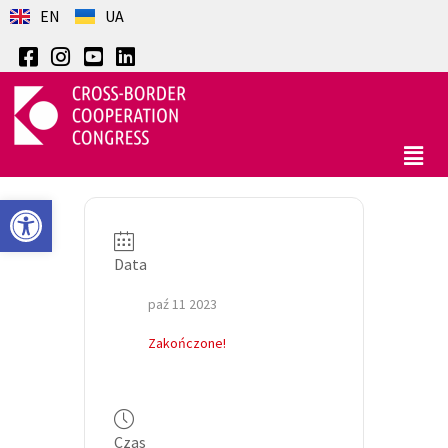
EN
UA
Otwórz pasek narzędzi
Data
paź 11 2023
Zakończone!
Czas