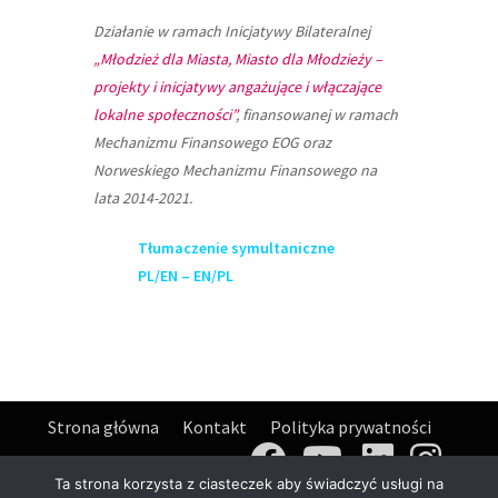
Działanie w ramach Inicjatywy Bilateralnej
„Młodzież dla Miasta, Miasto dla Młodzieży –
projekty i inicjatywy angażujące i włączające
lokalne społeczności”
, finansowanej w ramach
Mechanizmu Finansowego EOG oraz
Norweskiego Mechanizmu Finansowego na
lata 2014-2021.
Tłumaczenie symultaniczne
PL/EN – EN/PL
Strona główna
Kontakt
Polityka prywatności
Deklaracja dostępności
Ta strona korzysta z ciasteczek aby świadczyć usługi na