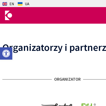
EN
UA
Organizatorzy i partner
Otwórz pasek narzędzi
ORGANIZATOR