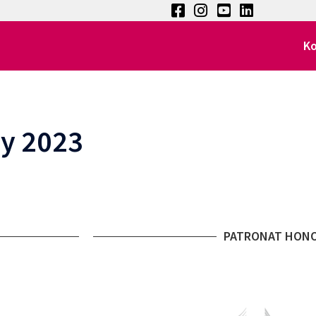
K
zy 2023
PATRONAT HON